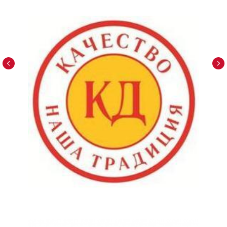
РАЗДЕЛЫ:
ПРОДУКЦИЯ
УСЛОВИЯ СОТРУДНИЧЕСТВА
РОЗНИЧНАЯ СЕТЬ
О КОМПАНИИ
КОНТАКТЫ
КАТАЛОГ:
СВИНИНА
ПОЛУФАБРИКАТЫ
КУРИЦА
ГОВЯДИНА
БАРАНИНА