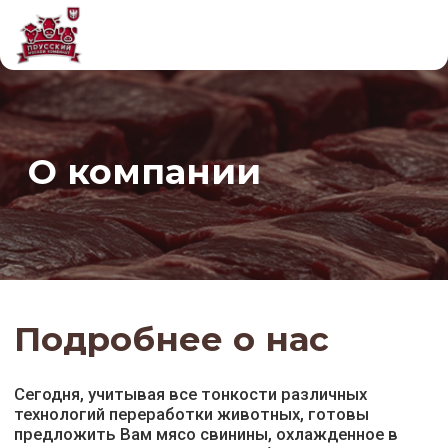
О компании
Подробнее о нас
Сегодня, учитывая все тонкости различных
технологий переработки животных, готовы
предложить Вам мясо свинины, охлажденное в
полутушах нескольких видов убоя: классического
(промышленного) убоя, домашнего убоя,
деревенского убоя и обрезную охлажденную
свинину., полуфабрикаты, готовую мясную
продукцию - колбасы в ассортименте и деликатесы
варено-копченые, сырокопченые, сыровяленные.
По желанию покупателей мы можем осуществить
более глубокую разделку туши на отруба.