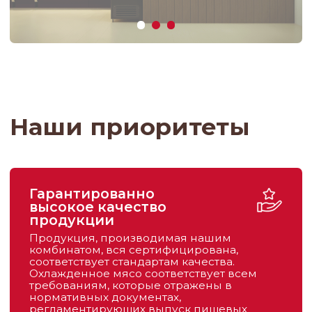
комбинатом, вся сертифицирована,
соответствует стандартам качества.
Охлажденное мясо соответствует всем
требованиям, которые отражены в
нормативных документах,
регламентирующих выпуск пищевых
товаров (Гост, ТУ)
Гибкая ценовая
политика
В работе Прусского Мясного Комбината
основной задачей является максимальное
удовлетворение потребностей
покупателей
в качественных мясных продуктах
по разумной цене.
Только свежий
товар
Мы закупаем живых свиней только
у производителей Калининградской
области, имеющих IV компартмент, поэтому
все мясо, что используется в выпускаемых