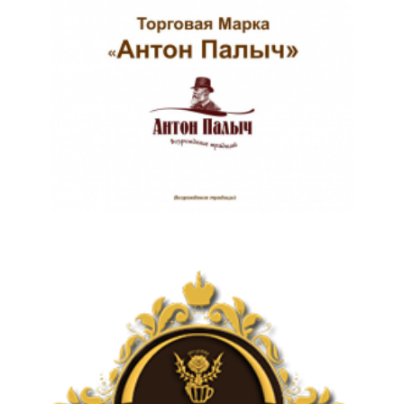
КОНТАКТЫ:
+7 (906) 238-90-22
pmk.matyushkova@yandex.ru
Московский просп., 185, Калининград
ПОЛИТИКА
КОНФИДЕНЦИАЛЬНОСТИ