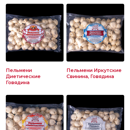
Пельмени
Пельмени Иркутские
Диетические
Свинина, Говядина
Говядина