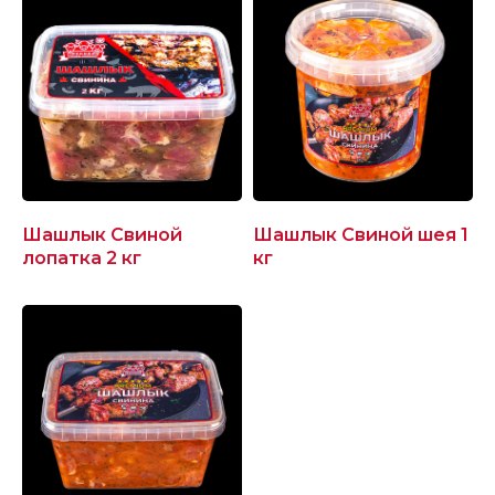
Шашлык Свиной
Шашлык Свиной шея 1
лопатка 2 кг
кг