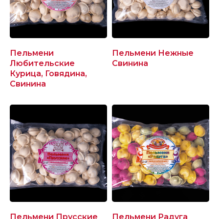
Пельмени
Пельмени Нежные
Любительские
Свинина
Курица, Говядина,
Свинина
Пельмени Прусские
Пельмени Радуга