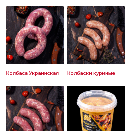
РАЗДЕЛЫ:
ПРОДУКЦИЯ
УСЛОВИЯ СОТРУДНИЧЕСТВА
Колбаса Украинская
Колбаски куриные
РОЗНИЧНАЯ СЕТЬ
О КОМПАНИИ
КОНТАКТЫ
КАТАЛОГ:
СВИНИНА
ПОЛУФАБРИКАТЫ
КУРИЦА