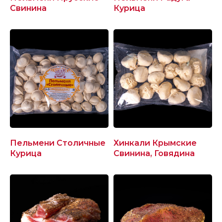
Свинина
Курица
Пельмени Столичные
Хинкали Крымские
Курица
Свинина, Говядина