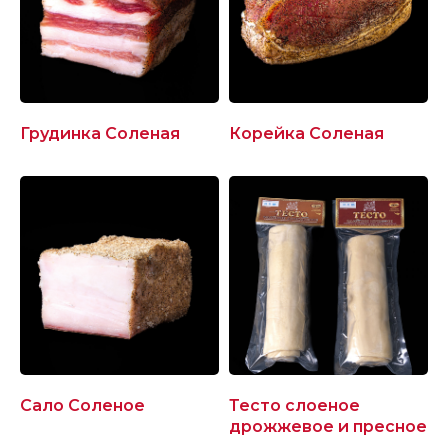
Грудинка Соленая
Корейка Соленая
Сало Соленое
Тесто слоеное
дрожжевое и пресное